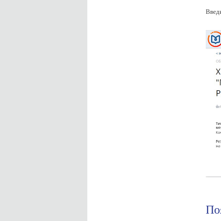
Введи
По