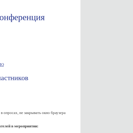
конференция
ю
География
МО
частников
в опросах, не закрывать окно браузера
ателей в мероприятии: