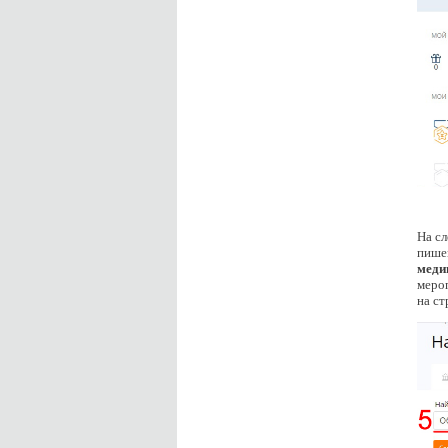
На сл
пише
меди
мероп
на ст