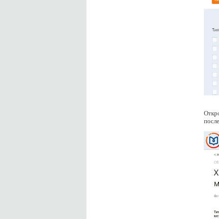
Откро
после