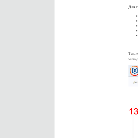
Для т
Так ж
специ