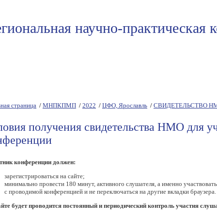
гиональная научно-практическая 
изации
Сотрудничество
СМИ
Издания
Вступить в Ассоциаци
вная страница
/
МНПКПМП
/
2022
/
ЦФО, Ярославль
/
СВИДЕТЕЛЬСТВО Н
ловия получения свидетельства НМО для у
нференции
тник конференции должен:
зарегистрироваться на сайте;
минимально провести 180 минут, активного слушателя, а именно участвовать 
с проводимой конференцией и не переключаться на другие вкладки браузера.
айте будет проводится постоянный и периодический контроль участия слуш