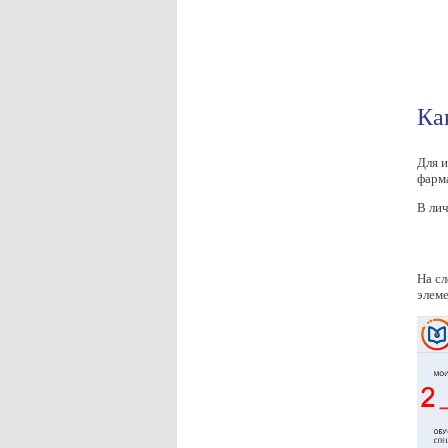
Ка
Для и
фарм
В лич
На сл
элеме