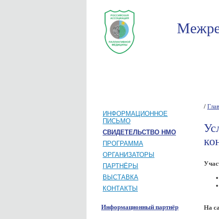
Межре
Мероприятия
Новости
Об орган
/
Гла
ИНФОРМАЦИОННОЕ
ПИСЬМО
Ус
СВИДЕТЕЛЬСТВО НМО
ко
ПРОГРАММА
ОРГАНИЗАТОРЫ
Учас
ПАРТНЁРЫ
ВЫСТАВКА
КОНТАКТЫ
Информационный партнёр
На с