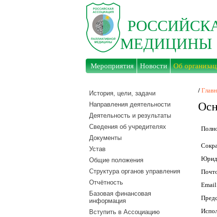
РОССИЙСК
МЕДИЦИНЫ
Мероприятия
Новости
Об организац
/
Главн
История, цели, задачи
Осн
Направления деятельности
Деятельность и результаты
Сведения об учредителях
Полно
Документы
Сокра
Устав
Юрид
Общие положения
Структура органов управления
Почто
Отчётность
Email
Базовая финансовая
Предс
информация
Испол
Вступить в Ассоциацию