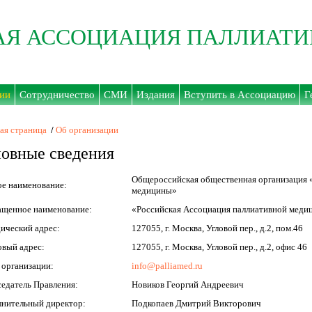
АЯ АССОЦИАЦИЯ ПАЛЛИАТ
ии
Сотрудничество
СМИ
Издания
Вступить в Ассоциацию
Г
ая страница
/
Об организации
овные сведения
Общероссийская общественная организация 
е наименование:
медицины»
щенное наименование:
«Российская Ассоциация паллиативной меди
ический адрес:
127055, г. Москва, Угловой пер., д.2, пом.46
вый адрес:
127055, г. Москва, Угловой пер., д.2, офис 46
 организации:
info@palliamed.ru
едатель Правления:
Новиков Георгий Андреевич
нительный директор:
Подкопаев Дмитрий Викторович