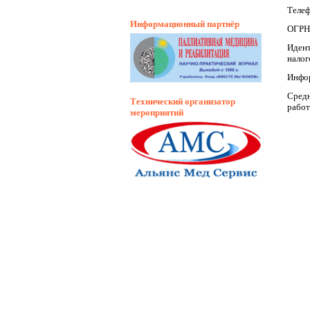
Телеф
Информационный партнёр
ОГРН
Иден
налог
Инфор
Средн
Технический организатор
работ
мероприятий