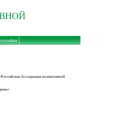
ИВНОЙ
еография
«Российская Ассоциация паллиативной
цины»