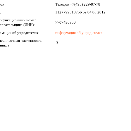
он:
Телефон +7(495) 229-87-78
:
1127799010756 от 04.06.2012
тификационный номер
7707490850
оплательщика (ИНН):
мация об учредителях:
информация об учредителях
есписочная численность
3
ников