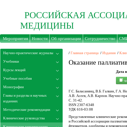
РОССИЙСКАЯ АССОЦИ
МЕДИЦИНЫ
Мероприятия
Новости
Об организации
Сотрудничество
СМ
Научно-практические журналы
/
Главная страница
/
Издания
/
Клин
Оказание паллиати
Учебники
Курсы лекций
Дата 
Учебные пособия
чи
Монографии
Г.С. Баласанянц, В.Б. Галкин, Г.А. Н
Главы и разделы в научных
А.В. Асеев, А.В. Карпов. Научно-пр
С. 31-42.
изданиях
ISSN 2307-6348
УДК 616-03:08
Методические рекомендации
Представленные клинические реком
Клинические руководства
и Российской ассоциации паллиатив
фтизиатров, одобрены и рекомендов
Клинические рекомендации