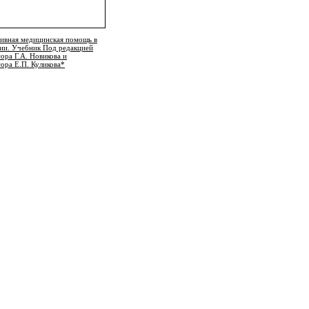
ивная медицинская помощь в
ии. Учебник Под редакцией
ора Г.А. Новикова и
ора Е.П. Куликова*