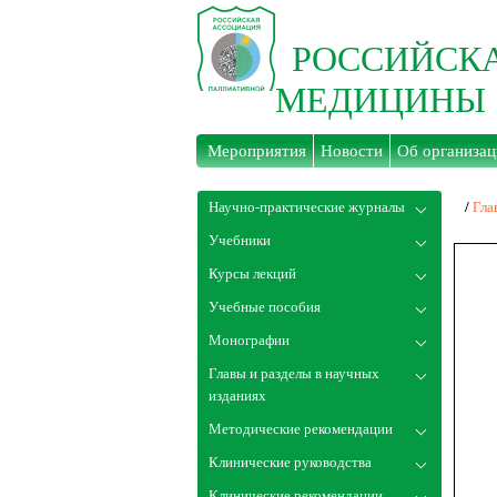
РОССИЙСК
МЕДИЦИНЫ
Мероприятия
Новости
Об организац
Научно-практические журналы
/
Гла
Учебники
Курсы лекций
Учебные пособия
Монографии
Главы и разделы в научных
изданиях
Методические рекомендации
Клинические руководства
Клинические рекомендации