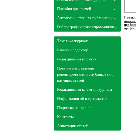
Пособия для врачей
Антологии научных публикаций
Паллиат
онколог
професс
Библиографические справочники
професс
Тематика журнала
Главный редактор
Редакционная коллегия
Правила направления
рецензирования и опубликования
научных статей
Редакционная коллегия журнала
Информация об издательстве
Подписка на журнал
Контакты
Аннотации статей