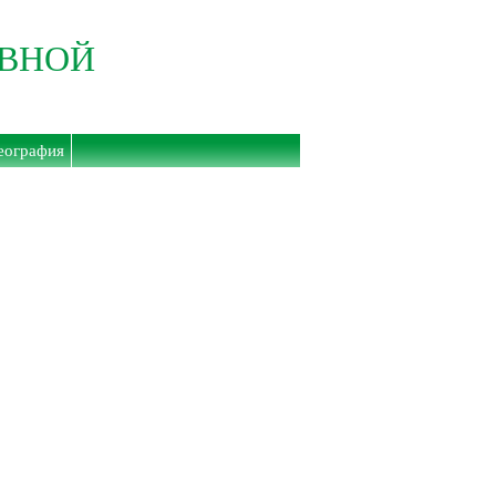
ИВНОЙ
еография