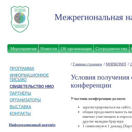
Межрегиональная на
Мероприятия
Новости
Об организации
Сотрудничество
/
Главная страница
/
МНПКПМП
/
2
ПРОГРАММА
ИНФОРМАЦИОННОЕ
Условия получения 
ПИСЬМО
конференции
СВИДЕТЕЛЬСТВО НМО
ПАРТНЁРЫ
Участник конференции должен:
ОРГАНИЗАТОРЫ
ВЫСТАВКА
зарегистрироваться на сайте;
общая продолжительность мер
КОНТАКТЫ
именно участвовать в опроса
другие вкладки браузера.
Информационный партнёр
1 симпозиум и 1 доклад (Харт