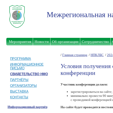
Межрегиональная на
Мероприятия
Новости
Об организации
Сотрудничество
/
Главная страница
/
НПКЛБС
/
202
ПРОГРАММА
ИНФОРМАЦИОННОЕ
Условия получения 
ПИСЬМО
конференции
СВИДЕТЕЛЬСТВО НМО
ПАРТНЁРЫ
Участник конференции должен:
ОРГАНИЗАТОРЫ
ВЫСТАВКА
зарегистрироваться на сайте;
минимально провести 90 минут
КОНТАКТЫ
с проводимой конференцией и
Информационный партнёр
На сайте будет проводится постоя