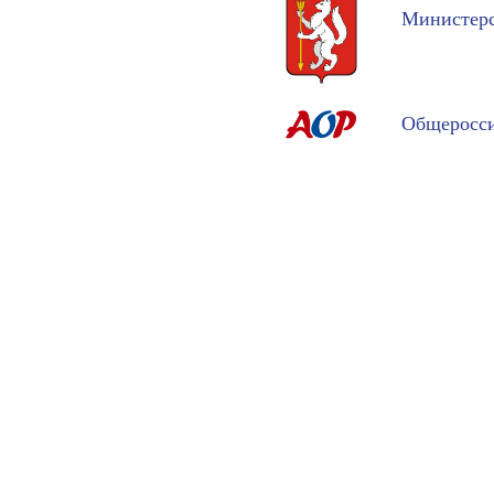
Министерс
Общеросси