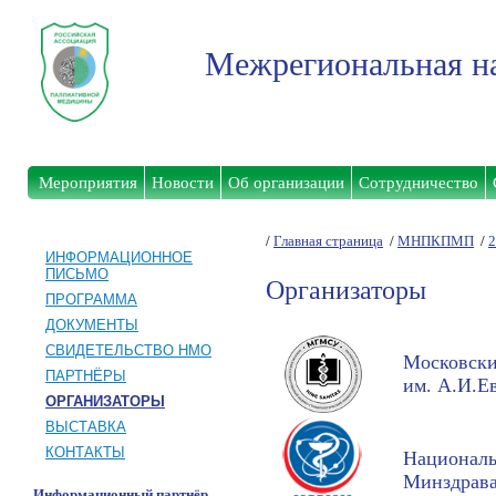
Межрегиональная на
Мероприятия
Новости
Об организации
Сотрудничество
/
Главная страница
/
МНПКПМП
/
2
ИНФОРМАЦИОННОЕ
ПИСЬМО
Организаторы
ПРОГРАММА
ДОКУМЕНТЫ
СВИДЕТЕЛЬСТВО НМО
Московски
ПАРТНЁРЫ
им. А.И.Е
ОРГАНИЗАТОРЫ
ВЫСТАВКА
КОНТАКТЫ
Националь
Минздрава
Информационный партнёр