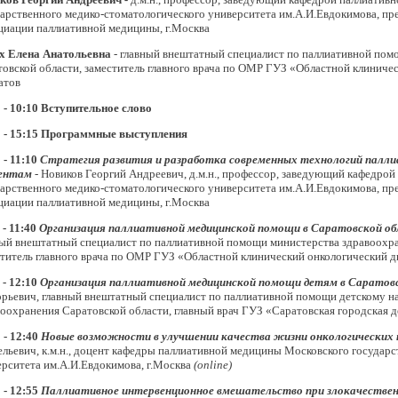
арственного медико-стоматологического университета им.А.И.Евдокимова, пр
циации паллиативной медицины, г.Москва
х Елена Анатольевна
-
главный внештатный специалист по паллиативной пом
овской области, заместитель главного врача по ОМР ГУЗ «Областной клиниче
атов
 - 10:10
Вступительное слово
 -
15:15
Программные выступления
 - 11:10
Стратегия развития и разработка современных технологий палл
иентам
-
Новиков Георгий Андреевич, д.м.н., профессор, заведующий кафедро
арственного медико-стоматологического университета им.А.И.Евдокимова, пр
циации паллиативной медицины, г.Москва
 - 11:40
Организация паллиативной медицинской помощи в Саратовской о
ный внештатный специалист по паллиативной помощи министерства здравоохра
титель главного врача по ОМР ГУЗ «Областной клинический онкологический д
 - 12:10
Организация паллиативной медицинской помощи детям в Саратов
орьевич, главный внештатный специалист по паллиативной помощи детскому н
оохранения Саратовской области, главный врач ГУЗ «Саратовская городская 
 - 12:40
Новые возможности в улучшении качества жизни онкологических
льевич, к.м.н., доцент кафедры паллиативной медицины Московского государ
ерситета им.А.И.Евдокимова, г.Москва
(
online
)
 - 12:55
Паллиативное интервенционное вмешательство при злокачествен