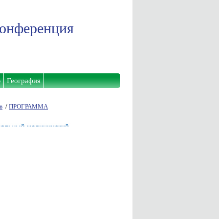
конференция
ю
География
в
/
ПРОГРАММА