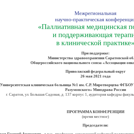
Межрегиональная
научно-практическая конференци
«Паллиативная медицинская 
и поддерживающая терап
в клинической практике
При поддержке:
Министерства здравоохранения Саратовской об
Общероссийского национального союза «Ассоциация онк
Приволжский федеральный округ
26 мая 2021 года
Университетская клиническая больница №1 им. С.Р. Миротворцева ФГБОУ
Разумовского» Минздрава России
г. Саратов, ул. Большая Садовая, д. 137 корпус 1, аудитория кафедры факу
ПРОГРАММА КОНФЕРЕНЦИИ
(время местное)
Председатели:
ков Георгий Андреевич
-
д.м.н., профессор, заведующий кафедрой паллиатив