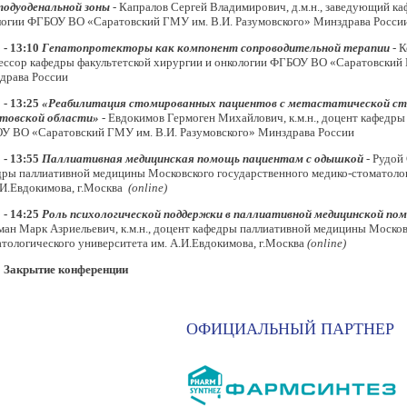
тодуоденальной зоны
- Капралов Сергей Владимирович, д.м.н., заведующий ка
логии ФГБОУ ВО «Саратовский ГМУ им. В.И. Разумовского» Минздрава Росси
 - 13:10
Гепатопротекторы как компонент сопроводительной терапии
- К
ессор кафедры факультетской хирургии и онкологии ФГБОУ ВО «Саратовский 
драва России
 - 13:25
«Реабилитация стомированных пациентов с метастатической ста
товской области»
- Евдокимов Гермоген Михайлович, к.м.н., доцент кафедры
У ВО «Саратовский ГМУ им. В.И. Разумовского» Минздрава России
 - 13:55
Паллиативная медицинская помощь пациентам с одышкой
- Рудой
дры паллиативной медицины Московского государственного медико-стоматоло
.И.Евдокимова, г.Москва
(
online
)
 - 14:25
Роль психологической поддержки в паллиативной медицинской п
ан Марк Азриельевич, к.м.н., доцент кафедры паллиативной медицины Москов
тологического университета им. А.И.Евдокимова, г.Москва
(
online
)
5 Закрытие конференции
ОФИЦИАЛЬНЫЙ ПАРТНЕР