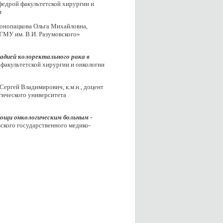
федрой факультетской хирургии и
и
онопацкова Ольга Михайловна,
ГМУ им. В.И. Разумовского»
дией колоректального рака в
 факультетской хирургии и онкологии
 Сергей Владимирович, к.м.н., доцент
гического университета
омощи онкологическим больным
-
ского государственного медико-