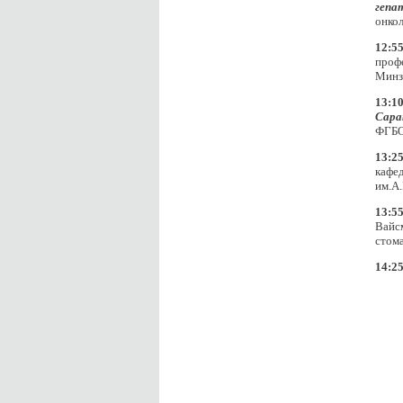
гепа
онко
12:55
проф
Минз
13:10
Сара
ФГБО
13:25
кафе
им.А
13:55
Вайсм
стома
14:2