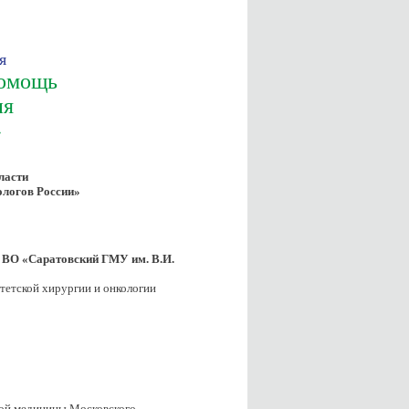
я
помощь
ия
»
ласти
ологов России»
 ВО «Саратовский ГМУ им. В.И.
льтетской хирургии и онкологии
ной медицины Московского