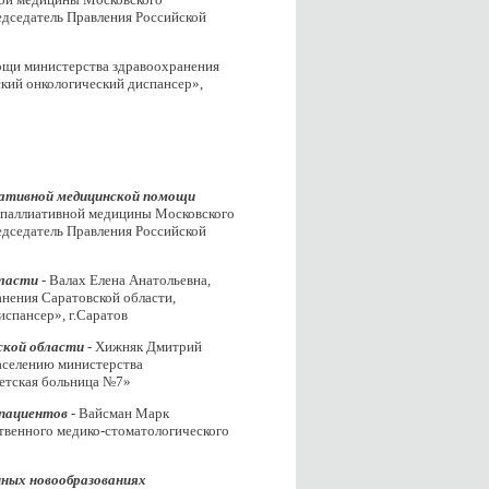
едседатель Правления Российской
ощи министерства здравоохранения
ский онкологический диспансер»,
иативной медицинской помощи
й паллиативной медицины Московского
едседатель Правления Российской
бласти
- Валах Елена Анатольевна,
нения Саратовской области,
испансер», г.Саратов
ской области
- Хижняк Дмитрий
аселению министерства
детская больница №7»
 пациентов
- Вайсман Марк
ственного медико-стоматологического
ных новообразованиях