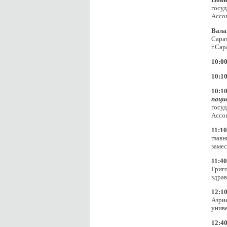
госуд
Ассо
Вала
Сарат
г.Сар
10:00
10:10
10:10
пац
госуд
Ассо
11:10
глав
замес
11:40
Григ
здрав
12:10
Азрие
унив
12:40