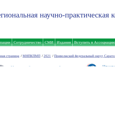
гиональная научно-практическая 
изации
Сотрудничество
СМИ
Издания
Вступить в Ассоциаци
вная страница
/
МНПКПМП
/
2021
/
Приволжский федеральный округ, Сарато