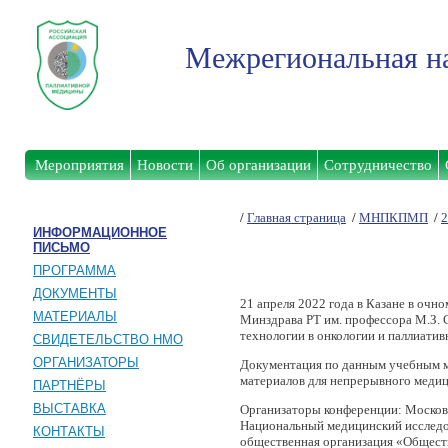
Межрегиональная на
Мероприятия
Новости
Об организации
Сотрудничество
/
Главная страница
/
МНПКПМП
/
2
ИНФОРМАЦИОННОЕ
ПИСЬМО
ПРОГРАММА
ДОКУМЕНТЫ
21 апреля 2022 года в Казане в очн
МАТЕРИАЛЫ
Минздрава РТ им. профессора М.З. 
технологии в онкологии и паллиати
СВИДЕТЕЛЬСТВО НМО
ОРГАНИЗАТОРЫ
Документация по данным учебным м
материалов для непрерывного медиц
ПАРТНЁРЫ
ВЫСТАВКА
Организаторы конференции: Московс
Национальный медицинский исследо
КОНТАКТЫ
общественная организация «Общест