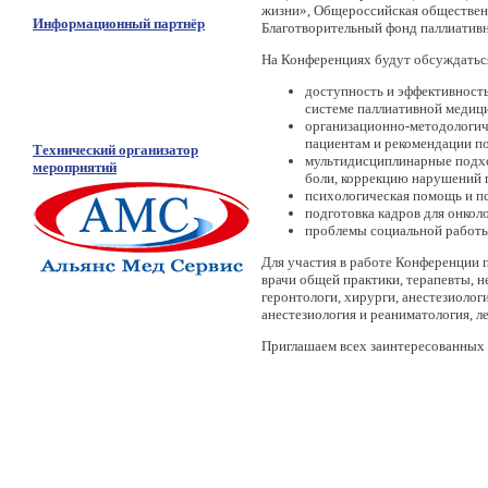
жизни», Общероссийская обществен
Информационный партнёр
Благотворительный фонд паллиатив
На Конференциях будут обсуждатьс
доступность и эффективность
системе паллиативной медиц
организационно-методологич
пациентам и рекомендации п
Технический организатор
мультидисциплинарные подхо
мероприятий
боли, коррекцию нарушений 
психологическая помощь и п
подготовка кадров для онко
проблемы социальной работы
Для участия в работе Конференции 
врачи общей практики, терапевты, н
геронтологи, хирурги, анестезиоло
анестезиология и реаниматология, л
Приглашаем всех заинтересованных 