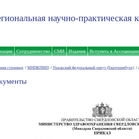
гиональная научно-практическая 
изации
Сотрудничество
СМИ
Издания
Вступить в Ассоциаци
вная страница
/
МНПКПМП
/
Уральский федеральный округ (Екатеринбург)
/
кументы