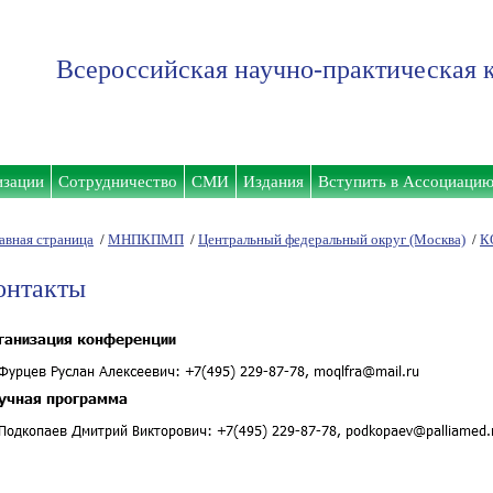
Всероссийская научно-практическая 
изации
Сотрудничество
СМИ
Издания
Вступить в Ассоциаци
авная страница
/
МНПКПМП
/
Центральный федеральный округ (Москва)
/
К
онтакты