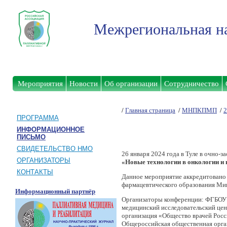
Межрегиональная на
Мероприятия
Новости
Об организации
Сотрудничество
/
Главная страница
/
МНПКПМП
/
2
ПРОГРАММА
ИНФОРМАЦИОННОЕ
ПИСЬМО
СВИДЕТЕЛЬСТВО НМО
26 января 2024 года в Туле в очно
ОРГАНИЗАТОРЫ
«Новые технологии в онкологии и
КОНТАКТЫ
Данное мероприятие аккредитовано
фармацевтического образования Ми
Информационный партнёр
Организаторы конференции: ФГБОУ
медицинский исследовательский це
организация «Общество врачей Росс
Общероссийская общественная орга