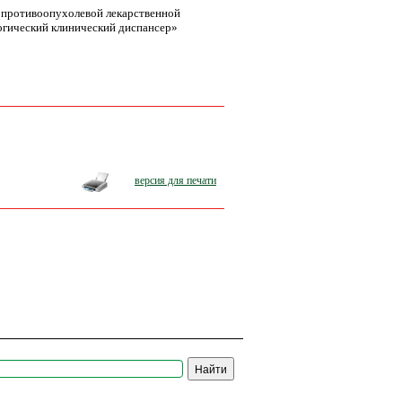
м противоопухолевой лекарственной
огический клинический диспансер»
версия для печати