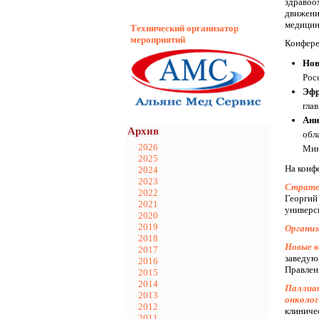
здравоо
движени
медици
Технический организатор
мероприятий
Конфере
Нов
Рос
Эфр
гла
Ани
Архив
обл
2026
Мин
2025
На конф
2024
2023
Стратег
2022
Георгий
2021
универс
2020
2019
Организ
2018
Новые в
2017
заведую
2016
Правлен
2015
2014
Паллиат
2013
онколог
2012
клиниче
2011