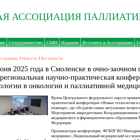
АЯ АССОЦИАЦИЯ ПАЛЛИАТ
ии
Сотрудничество
СМИ
Издания
Вступить в Ассоциацию
Г
я страница
/
Новости
/
Все новости
юня 2025 года в Смоленске в очно-заочном
егиональная научно-практическая конфе
ологии в онкологии и паллиативной меди
Врачи Центрального федерального округа принял
практической конференции «Новые технологии в 
помощи», где обсудили самые актуальные вопрос
Мероприятие аккредитовано Координационным с
медицинского и фармацевтического образования 
Федерации.
Организаторы конференции: ФГБОУ ВО Минздрав
медицины», Национальный медицинский исследов