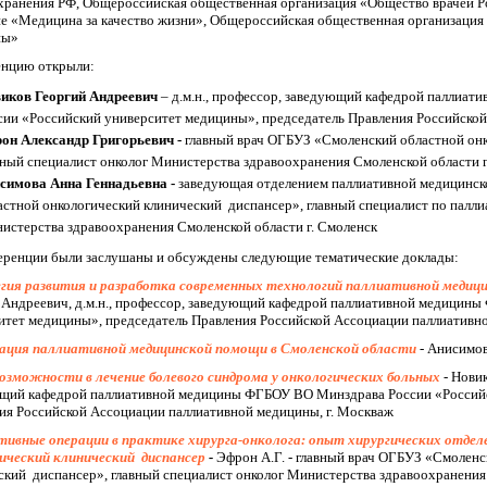
хранения РФ, Общероссийская общественная организация «Общество врачей 
е «Медицина за качество жизни», Общероссийская общественная организация
ны»
нцию открыли:
иков Георгий Андреевич
– д.м.н., профессор, заведующий кафедрой паллиа
сии «Российский университет медицины», председатель Правления Российско
он Александр Григорьевич -
главный врач ОГБУЗ «Смоленский областной он
вный специалист онколог Министерства здравоохранения Смоленской области г
симова Анна Геннадьевна -
заведующая отделением паллиативной медицинс
астной онкологический клинический диспансер», главный специалист по пал
истерства здравоохранения Смоленской области г. Смоленск
еренции были заслушаны и обсуждены следующие тематические доклады:
ия развития и разработка современных технологий паллиативной медиц
 Андреевич, д.м.н., профессор, заведующий кафедрой паллиативной медицин
итет медицины», председатель Правления Российской Ассоциации паллиативн
ация паллиативной медицинской помощи в Смоленской области
- Анисимов
озможности в лечение болевого синдрома у онкологических больных
- Нови
щий кафедрой паллиативной медицины ФГБОУ ВО Минздрава России «Российс
ия Российской Ассоциации паллиативной медицины, г. Москваж
ивные операции в практике хирурга-онколога: опыт хирургических отде
ический клинический диспансер
-
Эфрон А.Г. - главный врач ОГБУЗ «Смоленс
ский диспансер», главный специалист онколог Министерства здравоохранения