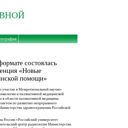
ИВНОЙ
еография
 формате состоялась
ренция «Новые
цинской помощи»
и участие в Межрегиональной научно-
онкологии и паллиативной медицинской
ы в области паллиативной медицины.
оветом по развитию непрерывного
Министерства здравоохранения Российской
а России «Российский университет
ательский центр радиологии Министерства