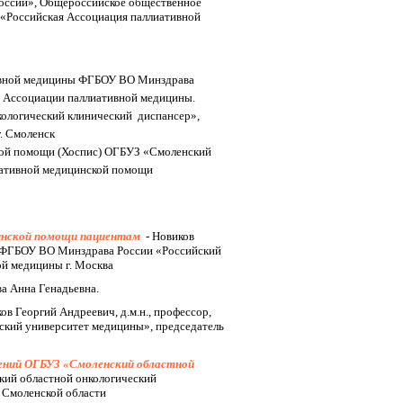
России», Общероссийское общественное
 «Российская Ассоциация паллиативной
тивной медицины ФГБОУ ВО Минздрава
й Ассоциации паллиативной медицины.
кологический клинический диспансер»,
. Смоленск
кой помощи (Хоспис) ОГБУЗ «Смоленский
лиативной медицинской помощи
инской помощи пациентам
-
Новиков
ы ФГБОУ ВО Минздрава России «Российский
ой медицины г. Москва
а Анна Генадьевна.
ков Георгий Андреевич, д.м.н., профессор,
кий университет медицины», председатель
лений ОГБУЗ «Смоленский областной
кий областной онкологический
 Смоленской области