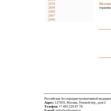
2010
Паллиат
2009
терапии
2008
2007
2006
Российская Ассоциация паллиативной медици
Адрес:
127055, Москва, Угловой пер., дом 2
Телефон:
+7 495 229 87 78
E-mail:
info@palliamed.ru